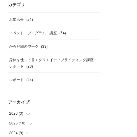
カテゴリ
お知らせ
(
21
)
イベント・プログラム・講座
(
54
)
からだ部のワーク
(
33
)
身体を使って書くクリエイティブライティング講座・
レポート
(
23
)
レポート
(
44
)
アーカイブ
2026
(
3
)
2025
(
10
(
1
)
)
(
1
)
2024
(
9
)
(
1
)