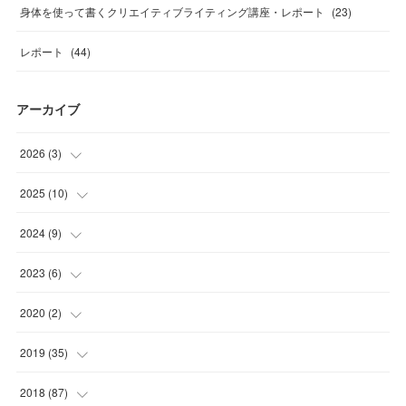
身体を使って書くクリエイティブライティング講座・レポート
(
23
)
レポート
(
44
)
アーカイブ
2026
(
3
)
(
1
)
2025
(
10
)
(
1
)
(
1
)
2024
(
9
)
(
1
)
(
1
)
(
2
)
2023
(
6
)
(
1
)
(
1
)
(
2
)
2020
(
2
)
(
3
)
(
2
)
(
1
)
(
1
)
2019
(
35
)
(
3
)
(
1
)
(
3
)
(
1
)
(
2
)
2018
(
87
)