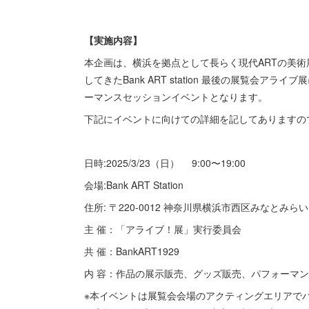
【実施内容】
本企画は、横浜を拠点として長らく現代ARTの美
してきたBank ART station 最後の展覧会
ーマンスセッションイベントとなります。
下記にイベントに向けての詳細を記してありますの
日時:2025/3/23（日） 9:00〜19:00
会場:Bank ART Station
住所: 〒220-0012 神奈川県横浜市⻄区みなとみらい
主 催：「アライブ！展」実⾏委員会
共 催：BankART1929
内 容：作品の展⽰販売、グッズ販売、パフォーマ
※本イベントは展覧会会場のアクティングエリアで