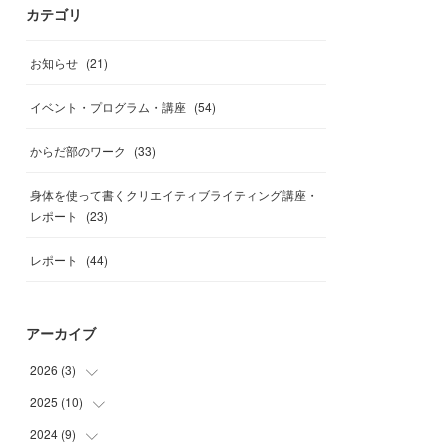
カテゴリ
お知らせ
(
21
)
イベント・プログラム・講座
(
54
)
からだ部のワーク
(
33
)
身体を使って書くクリエイティブライティング講座・
レポート
(
23
)
レポート
(
44
)
アーカイブ
2026
(
3
)
2025
(
10
(
1
)
)
(
1
)
2024
(
9
)
(
1
)