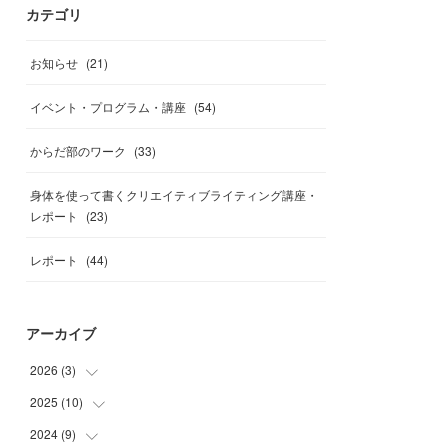
カテゴリ
お知らせ
(
21
)
イベント・プログラム・講座
(
54
)
からだ部のワーク
(
33
)
身体を使って書くクリエイティブライティング講座・
レポート
(
23
)
レポート
(
44
)
アーカイブ
2026
(
3
)
2025
(
10
(
1
)
)
(
1
)
2024
(
9
)
(
1
)