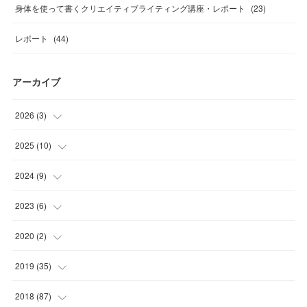
身体を使って書くクリエイティブライティング講座・レポート
(
23
)
レポート
(
44
)
アーカイブ
2026
(
3
)
(
1
)
2025
(
10
)
(
1
)
(
1
)
2024
(
9
)
(
1
)
(
1
)
(
2
)
2023
(
6
)
(
1
)
(
1
)
(
2
)
2020
(
2
)
(
3
)
(
2
)
(
1
)
(
1
)
2019
(
35
)
(
3
)
(
1
)
(
3
)
(
1
)
(
2
)
2018
(
87
)