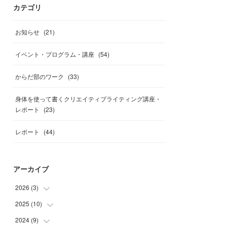
カテゴリ
お知らせ
(
21
)
イベント・プログラム・講座
(
54
)
からだ部のワーク
(
33
)
身体を使って書くクリエイティブライティング講座・
レポート
(
23
)
レポート
(
44
)
アーカイブ
2026
(
3
)
2025
(
10
(
1
)
)
(
1
)
2024
(
9
)
(
1
)