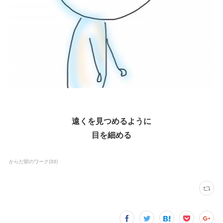
遠くを見つめるように
目を細める
からだ部のワーク
(
33
)