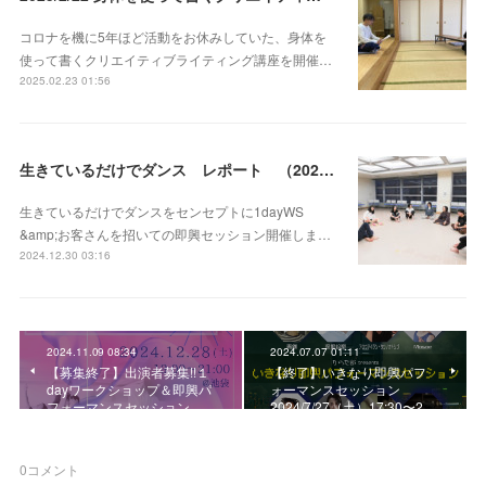
コロナを機に5年ほど活動をお休みしていた、身体を
使って書くクリエイティブライティング講座を開催…
2025.02.23 01:56
生きているだけでダンス レポート （2024/12/28 13:00〜21:00）
生きているだけでダンスをセンセプトに1dayWS
&amp;お客さんを招いての即興セッション開催しま…
2024.12.30 03:16
2024.11.09 08:34
2024.07.07 01:11
【募集終了】出演者募集!!１
【終了】いきなり即興パフ
dayワークショップ＆即興パ
ォーマンスセッション
フォーマンスセッション…
2024/7/27（土）17:30〜2…
0
コメント