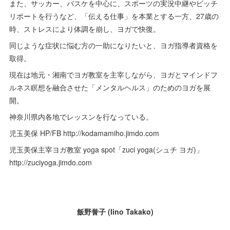
また、サッカー、バスケを中心に、スポーツの実況中継やピッチ
リポートを行うなど、「伝える仕事」を本業とする一方、27歳の
時、ストレスにより体調を崩し、ヨガで快復。
同じような症状に悩む方の一助になりたいと、ヨガ指導者資格を
取得。
現在は地元・湘南でヨガ教室を主宰しながら、ヨガとマインドフ
ルネス瞑想を融合させた「メンタルヘルス」のためのヨガを展
開。
神奈川県内各地でレッスンを行なっている。
児玉美保 HP/FB http://kodamamiho.jimdo.com
児玉美保主宰ヨガ教室 yoga spot「zuci yoga(シュチ ヨガ)」
http://zuciyoga.jimdo.com
飯野誉子 (Iino Takako)